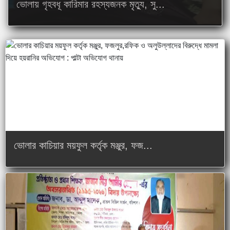
ভোলায় গৃহবধূ কারিমার রহস্যজনক মৃত্যু, সু...
ভোলার কাচিয়ার ময়ফুল কর্তৃক মঞ্জুর, ফজ...