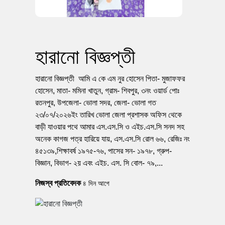
হারানো বিজ্ঞপ্তী
হারানো বিজ্ঞপ্তী আমি এ কে এম নুর হোসেন পিতা- মুজাফফর
হোসেন, মাতা- মমিনা খাতুন, গ্রাম- শিবপুর, ৩নং ওয়ার্ড পোঃ
রতনপুর, উপজেলা- ভোলা সদর, জেলা- ভোলা গত
২৩/০৭/২০২৬ইং তারিখ ভোলা জেলা প্রশাসক অফিস থেকে
বাড়ী যাওয়ার পথে আমার এস.এস.সি ও এইচ.এস.সি সনদ সহ
অনেক কাগজ পত্র হারিয়ে যায়, এস.এস.সি রোল ৬৬, রেজিঃ নং
৪৫১৩৯,শিক্ষাবর্ষ ১৯৭৫-৭৬, পাসের সন- ১৯৭৮, গ্রুপ-
বিজ্ঞান, বিভাগ- ২য় এবং এইচ. এস. সি বোল- ৭৯,...
নিজস্ব প্রতিবেদক
৪ দিন আগে