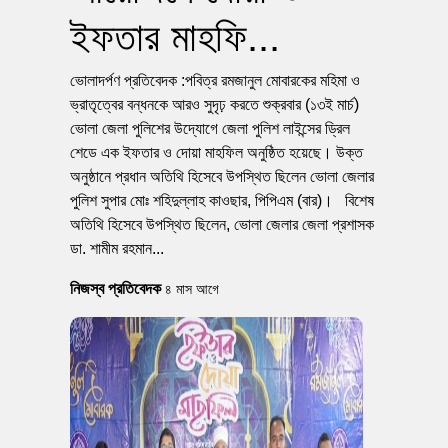
ইফতার মাহফি...
ভোলাদর্পণ প্রতিবেদক :পবিত্র রমজানুল মোবারকের মহিমা ও
ভ্রাতৃত্বের বন্ধনকে আরও সুদৃঢ় করতে শুক্রবার (১৩ই মার্চ)
ভোলা জেলা পুলিশের উদ্যোগে জেলা পুলিশ লাইন্সের ড্রিল
শেডে এক ইফতার ও দোয়া মাহফিল অনুষ্ঠিত হয়েছে। উক্ত
অনুষ্ঠানে প্রধান অতিথি হিসেবে উপস্থিত ছিলেন ভোলা জেলার
পুলিশ সুপার মোঃ শহিদুল্লাহ কাওছার, পিপিএম (বার)। বিশেষ
অতিথি হিসেবে উপস্থিত ছিলেন, ভোলা জেলার জেলা প্রশাসক
ডা. শামীম রহমান...
নিজস্ব প্রতিবেদক
৪ মাস আগে