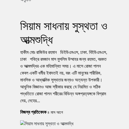
সিয়াম সাধনায় সুস্থতা ও
আত্মশুদ্ধি
হাকীম মোঃ রাজিউর রহমান ডিইউএমএস, ঢাকা. বিইউএমএস,
ঢাকা পবিত্র রমজান মাস মুসলিম উম্মাহর জন্য রহমত, বরকত
ও আত্মশুদ্ধির এক মহিমান্বিত সময়। এ মাসে রোজা পালন
কেবল একটি ধর্মীয় ইবাদতই নয়, বরং এটি মানুষের শারীরিক,
মানসিক ও আধ্যাত্মিক সুস্থতার জন্যও অত্যন্ত উপকারী।
আধুনিক বিজ্ঞানও আজ স্বীকার করছে যে নিয়মিত ও সঠিক
পদ্ধতিতে রোজা পালন শরীরের বিভিন্ন অঙ্গপ্রত্যঙ্গকে বিশ্রাম
দেয়, দেহের...
নিজস্ব প্রতিবেদক
৪ মাস আগে