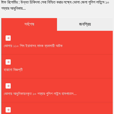
ষ্টাফ রিপোর্টার : উন্নত চিকিৎসা সেবা নিশ্চিত করার লক্ষ্যে ভোলা জেলা পুলিশ লাইন্সে ১০
শয্যার আধুনিকায়...
সর্বশেষ
জনপ্রিয়
ভোলায় ১১০ পিস ইয়াবাসহ মাদক ব্যবসায়ী আটক
হারানো বিজ্ঞপ্তী
ভোলায় আধুনিকায়নকৃত ১০ শয্যার পুলিশ লাইন্স হাসপাতাল...