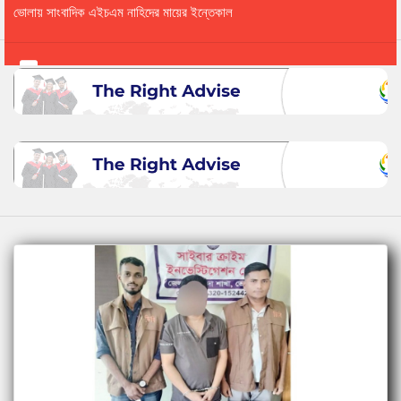
ভোলায় সাংবাদিক এইচএম নাহিদের মায়ের ইন্তেকাল
ভোলার পূর্ব ইলিশা ইউনিয়নে যৌতুক লোভী স্বামী মোকসে...
ভোলায় গৃহবধূ কারিমার রহস্যজনক মৃত্যু, সুষ্ঠু তদন্ত...
ভোলার কাচিয়ার ময়ফুল কর্তৃক মঞ্জুর, ফজলুর,রফিক ও...
ভোলার কাচিয়া সাহামাদার মাধ্যমিক বিদ্যালয়ের প্রতিষ্...