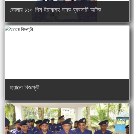
ভোলায় ১১০ পিস ইয়াবাসহ মাদক ব্যবসায়ী আটক
ভোলায় নিজাম-হাসিনা ফাউন্ডেশন হাসপাতাল পরিদর্শন করল...
ভোলায় ইএসডিও’র পরিচ্ছন্নতা ও বৃক্ষরোপণ কর্মসূচি পা...
হারানো বিজ্ঞপ্তী