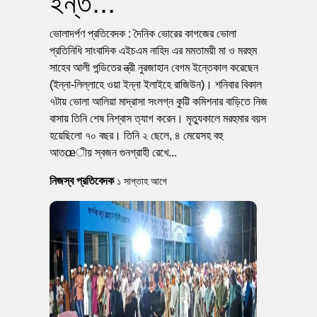
ইন্ত...
ভোলাদর্পণ প্রতিবেদক : দৈনিক ভোরের কাগজের ভোলা
প্রতিনিধি সাংবাদিক এইচএম নাহিদ এর মমতাময়ী মা ও মরহুম
সাহেব আলী পন্ডিতের ন্ত্রী নুরজাহান বেগম ইন্তেকাল করেছেন
(ইন্না-লিল্লাহে ওয়া ইন্না ইলাইহে রাজিউন)। শনিবার বিকাল
৭টায় ভোলা আলিয়া মাদ্রাসা সংলগ্ন কুট্টি কমিশনার বাড়িতে নিজ
বাসায় তিনি শেষ নিশ্বাস ত্যাগ করেন। মৃত্যুকালে মরহুমার বয়স
হয়েছিলো ৭০ বছর। তিনি ২ ছেলে, ৪ মেয়েসহ বহু
আতœীয় স্বজন গুনগ্রাহী রেখে...
নিজস্ব প্রতিবেদক
১ সাপ্তাহ আগে