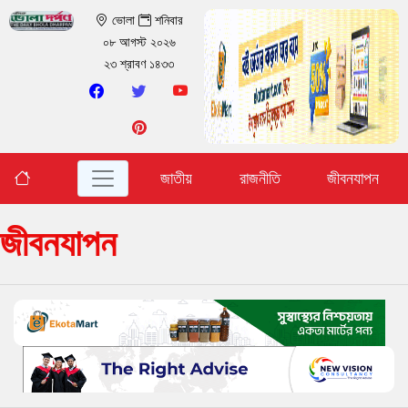
ভোলা
শনিবার
০৮ আগস্ট ২০২৬
২৩ শ্রাবণ ১৪৩৩
জাতীয়
রাজনীতি
জীবনযাপন
জীবনযাপন