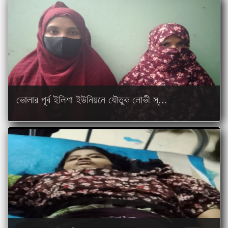
ভোলার পূর্ব ইলিশা ইউনিয়নে যৌতুক লোভী স্...